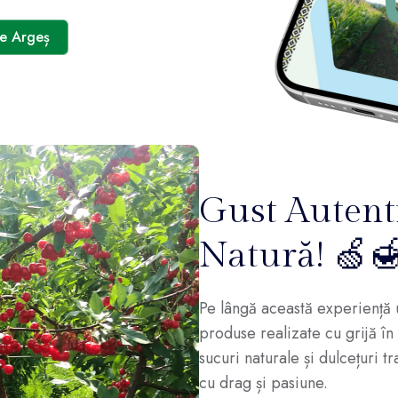
de Argeș
Gust Autenti
Natură! 🍏
Pe lângă această experiență u
produse realizate cu grijă î
sucuri naturale și dulcețuri t
cu drag și pasiune.