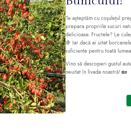
Bunicului!
Te așteptăm cu coșulețul preg
prepara propriile sucuri natu
delicioase. Fructele? Le culeg
🍇 Iar dacă ai uitat borcanele
suficiente pentru toată lumea
Vino să descoperi gustul auten
neuitat în livada noastră! 🏡