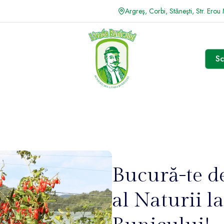
Argreş, Corbi, Stǎneşti, Str. Erou
Sc
Bucură-te d
al Naturii l