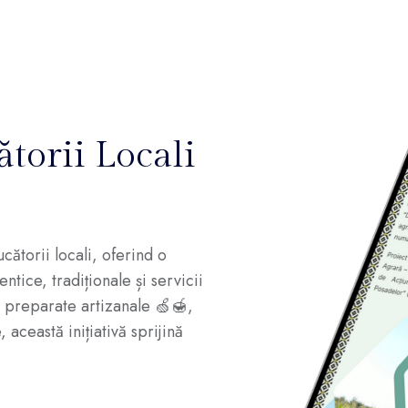
torii Locali
ătorii locali, oferind o
tice, tradiționale și servicii
i preparate artizanale 🍏🍯,
 această inițiativă sprijină