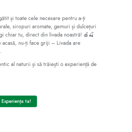
ătit și toate cele necesare pentru a-ți
rale, siropuri aromate, gemuri și dulcețuri
i chiar tu, direct din livada noastră! 🍎🍒
 acasă, nu-ți face griji – Livada are
.
tic al naturii și să trăiești o experiență de
Experiența ta!