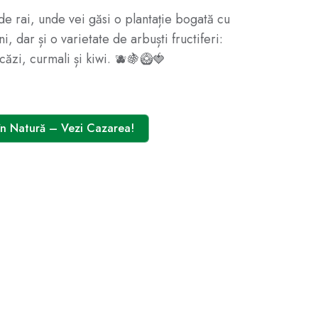
 de rai, unde vei găsi o plantație bogată cu
ni, dar și o varietate de arbuști fructiferi:
acăzi, curmali și kiwi. 🫐🍇🥝🍓
n Natură – Vezi Cazarea!