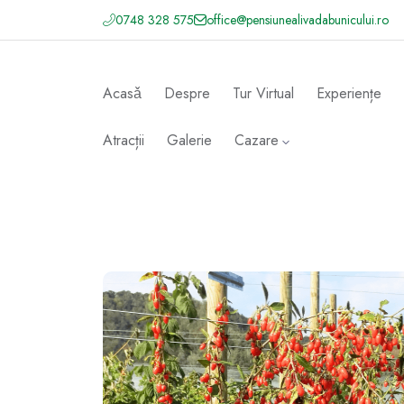
0748 328 575
office@pensiunealivadabunicului.ro
Acasǎ
Despre
Tur Virtual
Experiențe
Atracții
Galerie
Cazare