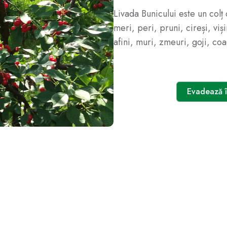
Livada Bunicului este un colț
meri, peri, pruni, cireși, viși
afini, muri, zmeuri, goji, co
Evadează î