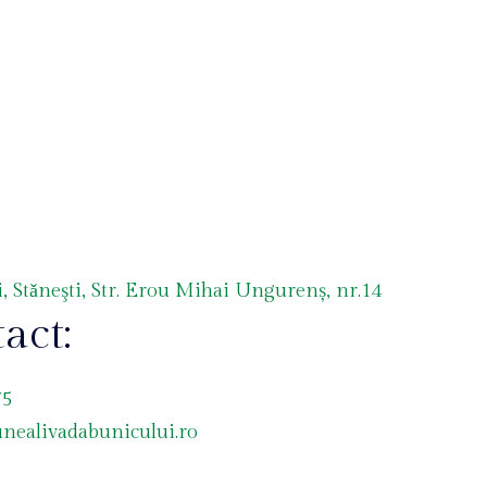
, Stǎneşti, Str. Erou Mihai Ungurenș, nr.14
act:
75
nealivadabunicului.ro