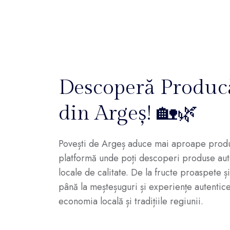
Descoperă Producă
din Argeș! 🏡🌿
Povești de Argeș aduce mai aproape produc
platformă unde poți descoperi produse auten
locale de calitate. De la fructe proaspete ș
până la meșteșuguri și experiențe autentice,
economia locală și tradițiile regiunii.