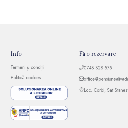
Info
Fǎ o rezervare
Termeni și condiții
0748 328 575
Politicǎ cookies
office@pensiunealivada
Loc. Corbi, Sat Stanest