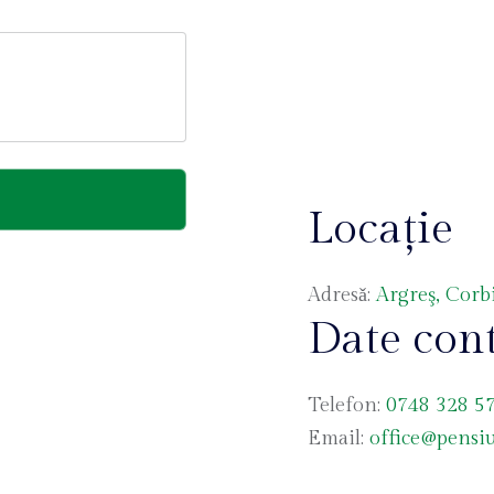
Locație
Adresǎ:
Argreş, Corbi
Date cont
Telefon:
0748 328 5
Email:
office@pensiu