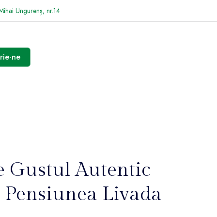
 Mihai Ungurenș, nr.14
rie-ne
e Gustul Autentic
a Pensiunea Livada