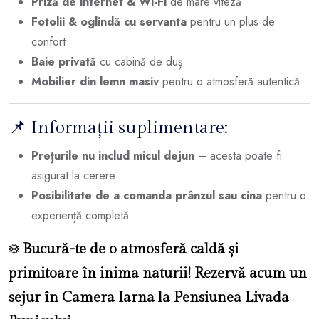
Priză de internet & Wi-Fi
de mare viteză
Fotolii & oglindă cu servanta
pentru un plus de
confort
Baie privată
cu cabină de duș
Mobilier din lemn masiv
pentru o atmosferă autentică
📌 Informații suplimentare:
Prețurile nu includ micul dejun
– acesta poate fi
asigurat la cerere
Posibilitate de a comanda prânzul sau cina
pentru o
experiență completă
❄️
Bucură-te de o atmosferă caldă și
primitoare în inima naturii! Rezervă acum un
sejur în Camera Iarna la Pensiunea Livada