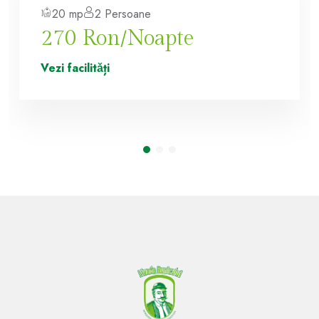
20 mp
2 Persoane
270 Ron/Noapte
Vezi facilitǎți