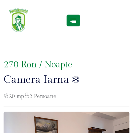
270 Ron / Noapte
Camera Iarna ❄️
20 mp
2 Persoane